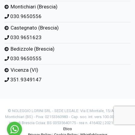
Montichiari (Brescia)
030.9650556
Castegnato (Brescia)
030.9651623
Bedizzole (Brescia)
030.9650555
Vicenza (VI)
351.9349147
© NOLEGGIO LORINI SRL - SEDE LEGALE: Via E.Montale, 15/A - 25018
Montichiari (BS) - P.iva: 02153360983 - Cap. soc. int. vers.100.000 € - Reg.
impr.di Brescia Cciaa: BS 03535640175 - rea n. 416402 | 2021
Codice
Etico
Privacy Policy
|
Cookie Policy
|
Whistleblowing