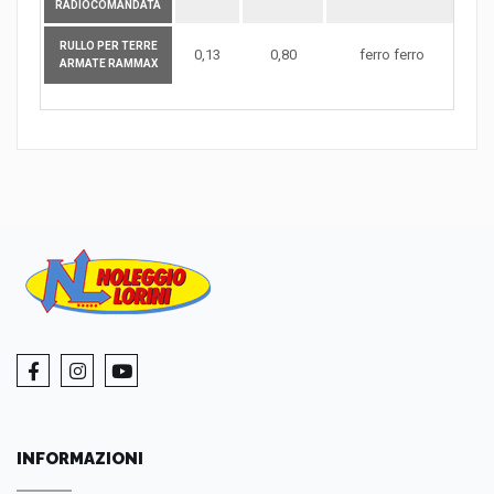
RADIOCOMANDATA
RULLO PER TERRE
0,13
0,80
ferro ferro
D
ARMATE RAMMAX
INFORMAZIONI