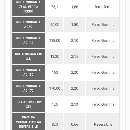
RULLO VIBRANTE
75,1
1,68
ferro ferro
D
75 QLI FERRO
FERRO
RULLO VIBRANTE
90,00
1,80
Ferro Gomma
D
AC 90
RULLO VIBRANTE
118,00
2,10
Ferro Gomma
D
AC 110
RULLO BOMAG 130
13,20
2,15
Ferro Gomma
Q.LI
RULLO VIBRANTE
150
2,20
Ferro Gomma
AC 150
RULLO VIBRANTE
170,00
2,20
Ferro Gomma
D
AC 170
RULLO BOMAG BW
125
2,13
Ferro Gomma
213
PIASTRA
VIBRANTE 820 KG
820
0,66
Reversibile
REVERSIBILE