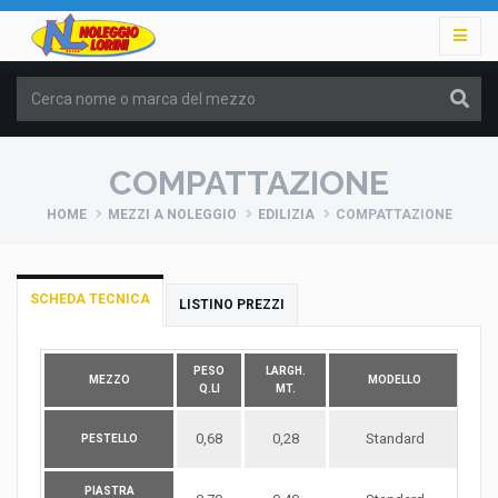
COMPATTAZIONE
HOME
MEZZI A NOLEGGIO
EDILIZIA
COMPATTAZIONE
SCHEDA TECNICA
LISTINO PREZZI
PESO
LARGH.
MEZZO
MODELLO
VIB
Q.LI
MT.
0,68
0,28
Standard
PESTELLO
PIASTRA