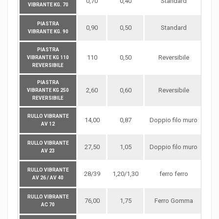
0,70
0,40
Standard
VIBRANTE KG. 70
PIASTRA
0,90
0,50
Standard
VIBRANTE KG. 90
PIASTRA
110
0,50
Reversibile
VIBRANTE KG 110
REVERSIBILE
PIASTRA
2,60
0,60
Reversibile
VIBRANTE KG 250
REVERSIBILE
RULLO VIBRANTE
14,00
0,87
Doppio filo muro
D
AV 12
RULLO VIBRANTE
27,50
1,05
Doppio filo muro
D
AV 23
RULLO VIBRANTE
28/39
1,20/1,30
ferro ferro
D
AV 26 / AV 40
RULLO VIBRANTE
76,00
1,75
Ferro Gomma
D
AC 70