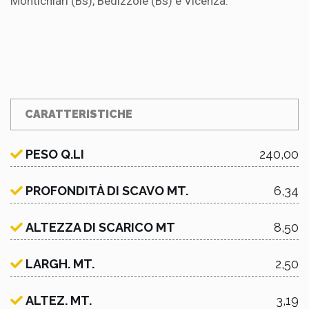
Montichiari (Bs), Bedizzole (Bs) e Vicenza.
CARATTERISTICHE
PESO Q.LI
240,00
PROFONDITÀ DI SCAVO MT.
6,34
ALTEZZA DI SCARICO MT
8,50
LARGH. MT.
2,50
ALTEZ. MT.
3,19