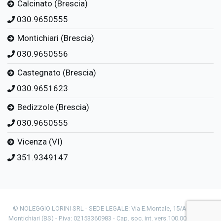
Calcinato (Brescia)
030.9650555
Montichiari (Brescia)
030.9650556
Castegnato (Brescia)
030.9651623
Bedizzole (Brescia)
030.9650555
Vicenza (VI)
351.9349147
© NOLEGGIO LORINI SRL - SEDE LEGALE: Via E.Montale, 15/A - 25018
Montichiari (BS) - P.iva: 02153360983 - Cap. soc. int. vers.100.000 € - Reg.