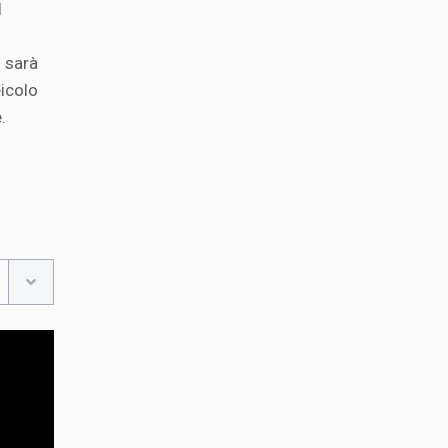
l
i sarà
eicolo
.