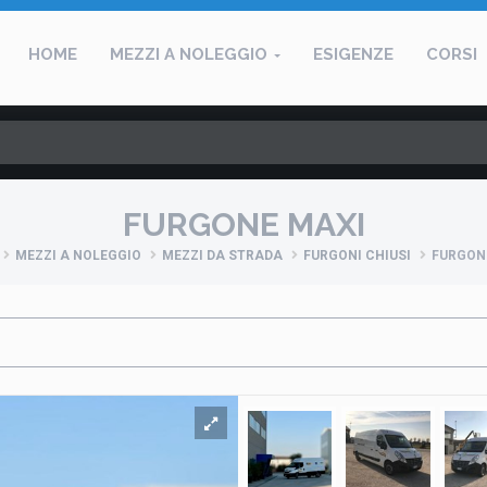
HOME
MEZZI A NOLEGGIO
ESIGENZE
CORSI
FURGONE MAXI
MEZZI A NOLEGGIO
MEZZI DA STRADA
FURGONI CHIUSI
FURGON