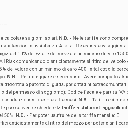
----
e calcolate su giorni solari.
N.B. -
Nelle tariffe sono compres
 manutenzioni e assistenza. Alle tariffe esposte va aggiunta
chigia del 10% del valore del mezzo e un minimo di euro 1500
e All Risk comunicandolo anticipatamente al ritiro del veicolo
% del valore con un minimo di euro 400, in tal caso la perc
gio.
N.B. -
Per noleggiare è necessario : Avere compiuto al
ta d’identità e patente di guida, per cittadini extracomunitari 
 o del permesso di soggiorno); Codice fiscale e partita IVA 
con scadenza non inferiore a tre mesi.
N.B. -
Tariffa chilomet
ate può convenire chiedere la tariffa a
chilometraggio illimi
del 50%.
N.B. -
Per poter usufruire della tariffa mensile: È
ici anticipatamente al ritiro del mezzo per poter pianificare