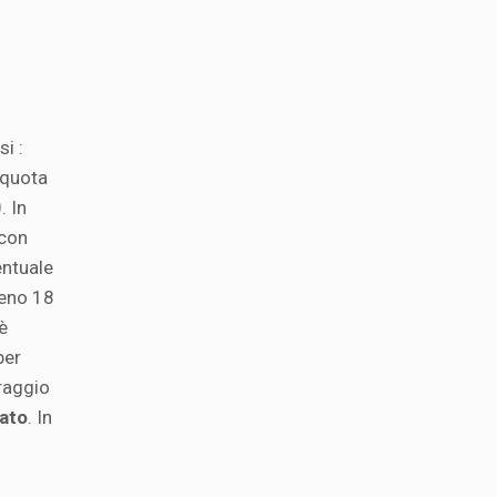
i :
 quota
. In
 con
entuale
meno 18
è
per
raggio
tato
. In