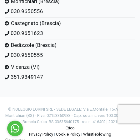
Montichiari (Brescia)
030.9650556
Castegnato (Brescia)
030.9651623
Bedizzole (Brescia)
030.9650555
Vicenza (VI)
351.9349147
© NOLEGGIO LORINI SRL - SEDE LEGALE: Via E.Montale, 15/A - 25018
Montichiari (BS) - P.iva: 02153360983 - Cap. soc. int. vers.100.000 € - Reg.
impr.di Brescia Cciaa: BS 03535640175 - rea n. 416402 | 2021
Codice
Etico
Privacy Policy
|
Cookie Policy
|
Whistleblowing