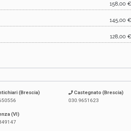
158,00 
145,00 
128,00 
tichiari (Brescia)
Castegnato (Brescia)
650556
030.9651623
enza (VI)
349147