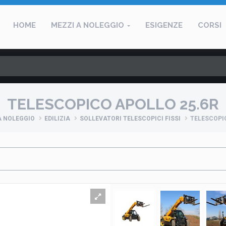
HOME
MEZZI A NOLEGGIO
ESIGENZE
CORSI
TELESCOPICO APOLLO 25.6R
A NOLEGGIO
EDILIZIA
SOLLEVATORI TELESCOPICI FISSI
TELESCOPI