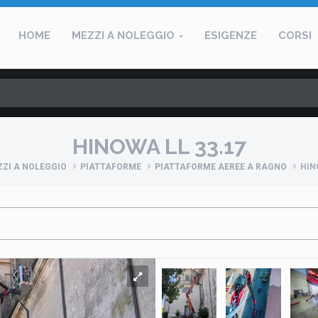
HOME
MEZZI A NOLEGGIO
ESIGENZE
CORSI
HINOWA LL 33.17
ZI A NOLEGGIO
PIATTAFORME
PIATTAFORME AEREE A RAGNO
HIN