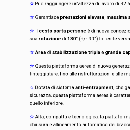
☆
Può raggiungere un'altezza di lavoro di 32.
☆
Garantisce
prestazioni elevate
,
massima st
☆
Il
cesto porta persone
è di nuova concezion
sua
rotazione
di
180°
(+/- 90°) lo rende versa
☆
Area
di
stabilizzazione tripla
e
grande cap
☆
Questa piattaforma aerea di nuova generazione
tinteggiature, fino alle ristrutturazioni e alle m
☆
Dotata di sistema
anti-entrapment
, che ga
sicurezza, questa piattaforma aerea è caratter
quello inferiore.
☆
Alta, compatta e tecnologica: la piattafor
chiusura e allineamento automatico dei bracc