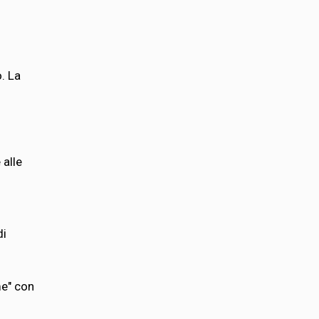
. La
 alle
di
me" con